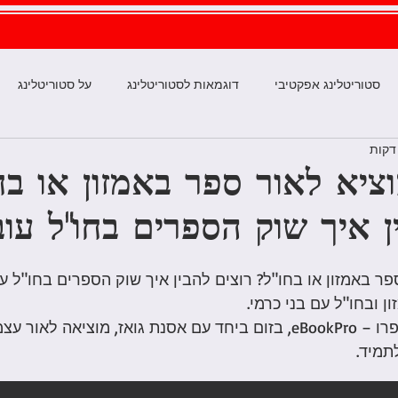
סטוריטלינג אפקטיבי
דוגמאות לסטוריטלינג
על סטוריטלינג
יפור שלך
מה הסיפור שלך?
סטוריטלינג דיגיטלי
להוציא לא
ציא לאור ספר באמזון או בחו
ן איך שוק הספרים בחו"ל עוב
תקשורת שיווקית אפקטיבית
שיווק אוןליין
סטוריטלינג בעידו
ר באמזון או בחו"ל? רוצים להבין איך שוק הספרים בחו"ל עוב
מזון
סופרים ישראלים באמזון
שיווק ספרים
עריכה ספרותי
 ובחו"ל עם בני כרמי. 
בני כרמי, מנכ"ל איבוקפרו – eBookPro, בזום ביחד עם אסנת גואז, מוציא
תמיד. 