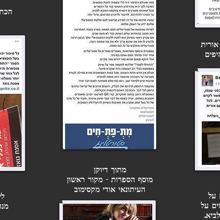
הכתב
אורית
יפים
מתוך דיוקן
מוסף הספרות - מקור ראשון
העיתונאי אודי מקסימוב
 על
לי
עומדים לחתום על חוזה עם
ים על
מנה
הוצאה לאור? השידור הזה
ביא.