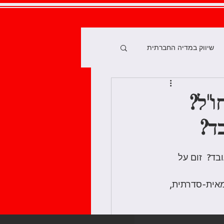
שיווק במדיה החברתית
ור ספר
"ל?
ד?
 הדיגיטלי
ד?  זום על 
ת
ה לאור עצמאית-סדרתית, 