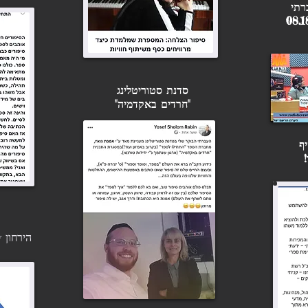
בשבילכם!
רתי
על חוזים, הסכמים וזכויות יוצרים״:
מה אנחנו חייבים לשים לב לפני
שאנחנו חותמים על חוזה עם הוצאת
ספרים בכלל ובמימון המחבר בפרט!
סדנת סטוריטלינג
"חרדים באקדמיה"
ף
ה
ירחון 2Know, אוגוסט 2018