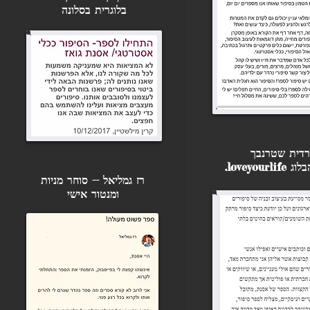
בלוגרית בסלונה
רדית שטרנבך
loveyourl.
רז גמליאל -- סוחר מניות
ומנטור אישי