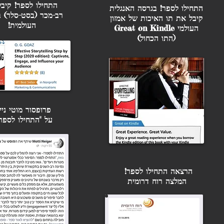
בזום תקבלו הדרכה על 
התחילו לספר! קיבל
התחילו לספר! בגרסה האנגלית
כדאי להשקיע ומאיזה טע
רב-מכר (בסט-סלר) ב
קיבל את תו האיכות של אמזון
העולמית!
זום חובה לכל מי שפניו
העולמי Great on Kindle
(התו הכחול)
גדול מאוד בכיס.  
זום חובה לכל מי שפניו
גדול מאוד בכיס.  
א
בינלאומיים בעולם. 
 שימו לב: מי שלא יוכל להיות נוכח בזום יקבל לינק להקלטה של המפגש.
פרופסור מוטי ניי
על "התחילו לספר
ההרשמה הסתיימה
עוד על להוציא לאור ס
להוציא לאור ספר
כנסים, 
הרצאה התחילו לספר!
המלצה רוח דרומית