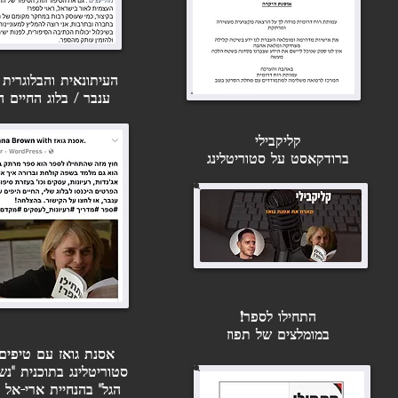
פוסטים אחרונים
העיתונאית והבלוגרית
ענבר /
בלוג החיים ה
קליקבילי
ברודקאסט על סטוריטלינג
התחילו לספר!
במומלצים של תפוז
אסנת גואז עם טיפים
להוציא לאור ספר "כל הסודות
תגובות
סטוריטלינג בתוכנית "נש
והשקרים"
הגל" בהנחיית ארי-אל ל