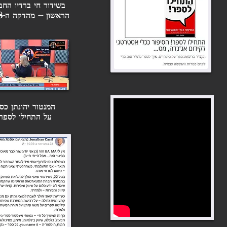
בשידור חי ברדיו החב
מאירה ברנע-גולדברג: להוציא לאור
הראשון -- מהדקה ה-08.18
ספר "כל הסודות והשקרים" מפגש
כתיבת תגובה...
מקוון עם הסופרת מאירה
ברנע-גולדברג: מבוא לעולם הספרים
בישראל. כל הסודות...
המנטור יהונתן כסי
על התחילו לספר!