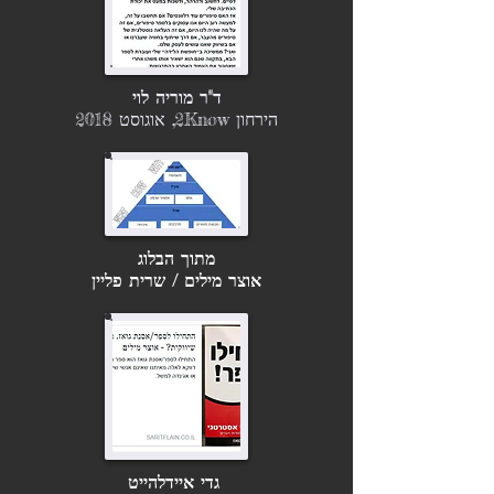
ד"ר מוריה לוי
ה
ירחון 2Know, אוגוסט 2018
מתוך הבלוג
אוצר מילים / שרית פליין