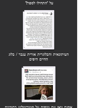
פרופסור מוטי נייגר
על "התחילו לספר!"
העיתונאית והבלוגרית
אורית ענבר /
בלוג
החיים היפים