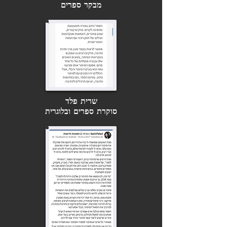
גדי איידלהייט
מבקר ספרים
שרית פלד
סוקרת ספרים ובלוגרית