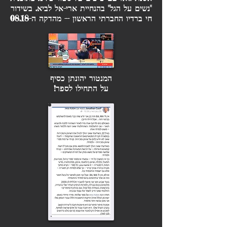
אסנת גואז עם טיפים על סטוריטלינג בתוכנית
"נשים על הגל" בהנחיית ארי-אל לביא. בשידור
חי ברדיו החברתי הראשון -- מהדקה ה-08.18
המנטור יהונתן כסיף
על התחילו לספר!