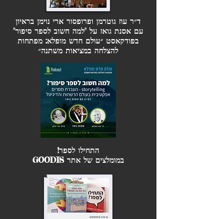
ד״ר עוז גוטרמן ופרופסור ארי נוימן בראיון
עם אסנת גואז על "למה חשוב לספר סיפור"
בפודקאסט ״עולם חדש מופלא: מפתחות
להצלחה במציאות משתנה״
התחילו לספר!
במומלצים של אתר GOODIS