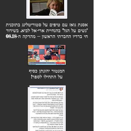
אסנת גואז עם טיפים על סטוריטלינג בתוכנית
"נשים על הגל" בהנחיית ארי-אל לביא. בשידור
חי ברדיו החברתי הראשון -- מהדקה ה-08.18
המנטור יהונתן כסיף
על התחילו לספר!