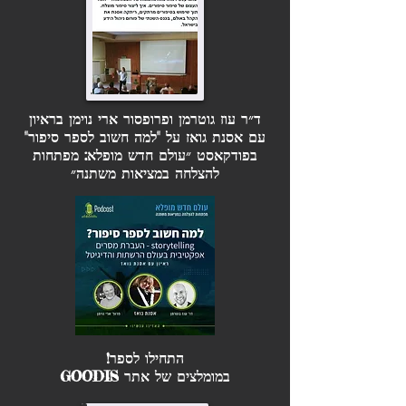
ד״ר עוז גוטרמן ופרופסור ארי נוימן בראיון
עם אסנת גואז על "למה חשוב לספר סיפור"
בפודקאסט ״עולם חדש מופלא: מפתחות
להצלחה במציאות משתנה״
התחילו לספר!
במומלצים של אתר GOODIS