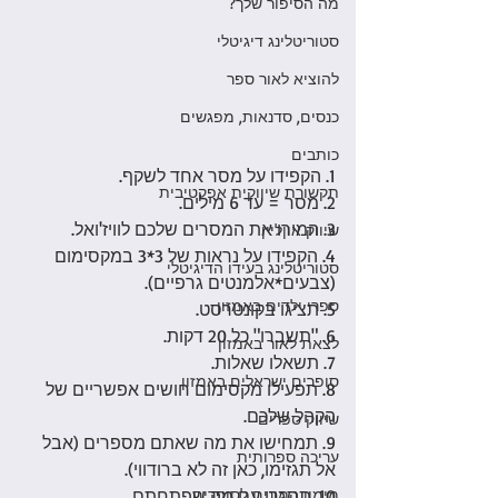
מה הסיפור שלך?
סטוריטלינג דיגיטלי
להוציא לאור ספר
כנסים, סדנאות, מפגשים
כותבים
1. הקפידו על מסר אחד לשקף.
תקשורת שיווקית אפקטיבית
2. מסר = עד 6 מילים.
3. המירו את המסרים שלכם לוויז'ואל.
שיווק אוןליין
4. הקפידו על נראות של 3*3 במקסימום 
סטוריטלינג בעידו הדיגיטלי
(צבעים*אלמנטים גרפיים).
ספרי ילדים באמזון
5. תציגו בקונטרסט.
6. "תשברו" כל 20 דקות. 
לצאת לאור באמזון
7. תשאלו שאלות.
סופרים ישראלים באמזון
8. תפעילו מקסימום חושים אפשריים של 
הקהל שלכם.
שיווק ספרים
9. תמחישו את מה שאתם מספרים (אבל 
עריכה ספרותית
אל תגזימו, כאן זה לא ברודווי).
10. תסגרו עם מה שפתחתם.
מימון המונים לסופרים