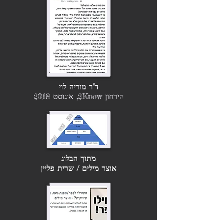
ד"ר מוריה לוי
ה
ירחון 2Know, אוגוסט 2018
מתוך הבלוג
אוצר מילים / שרית פליין