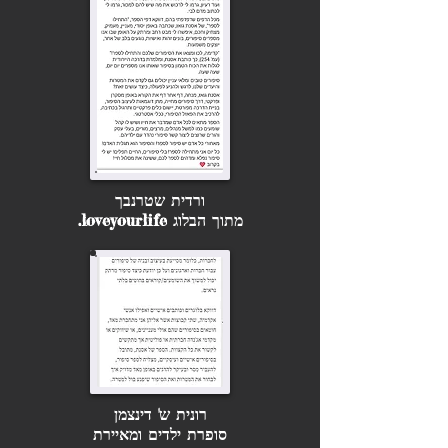
ורדית שטרנבך
מתוך הבלוג loveyourlife.
רונית ש' דינצמן
סופרת ילדים ומאיירת