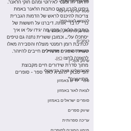
מה הסיפור שלך?
הז'אנר הרומנטי לאירוטי ומהם חוקי הז'אנר. 
ניסינו להבין האם כותבות הז'אנר באמת 
סטוריטלינג דיגיטלי
צריכות להיכנס לראש של הדמות הגברית 
להוציא לאור ספר
כדי "לדבר" אותה. דיברנו על חששות של 
כותבות הז'אנר מפני מה יגידו עלי או איך 
כנסים, סדנאות, מפגשים
יסתכלו עלי... וכמובן ששרית נתנה גם טיפים 
כותבים
לכתיבת רומן רומנטי מוצלח והסבירה מאלו 
תקשורת שיווקית אפקטיבית
טעויות סופרים מתחילים חייבים להיזהר. 
להאזנה לחצו 
כאן
.
שיווק אוןליין
מתוך סדרת שידורים חיים מקבוצת 
סטוריטלינג בעידו הדיגיטלי
הפייסבוק "להוציא לאור ספר - סופרים 
מתייעצים".
ספרי ילדים באמזון
לצאת לאור באמזון
סופרים ישראלים באמזון
שיווק ספרים
עריכה ספרותית
מימון המונים לסופרים