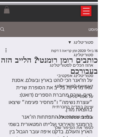
פוסט
סטוריטלינג
16 ביולי 2020
זמן קריאה 1 דקות
סטוריטלינג
כותבים רומן רומנטי? הלייב הזה
ארגז הכלים לסטוריטלינג
בעבורכם
סטוריטלינג אפקטיבי
על הז’אנר הכי לוהט בארץ ובעולם. אסנת 
דוגמאות לסטוריטלינג
גואז מראיינת בלייב את הסופרת שרית 
חיים-שירם מחברת הספרים (דואט): 
על סטוריטלינג
״עוצרת נשימה״ ו״מחסיר פעימה״ שיצאו 
שיווק במדיה החברתית
בהוצאת מודן. 
בלייב שוחחנו על התפתחות הז׳אנר 
אומנות הסטוריטלינג
הרומנטי והאירוטי ועלייתו המטאורית בשמי 
לספר את הסיפור שלך
הארץ והעולם. בדקנו איפה עובר הגבול בין 