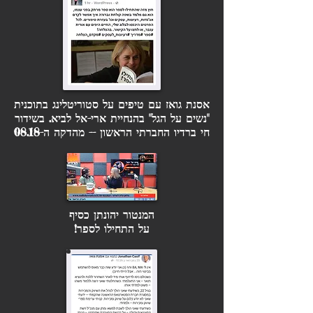
אסנת גואז עם טיפים על סטוריטלינג בתוכנית
"נשים על הגל" בהנחיית ארי-אל לביא. בשידור
חי ברדיו החברתי הראשון -- מהדקה ה-08.18
המנטור יהונתן כסיף
על התחילו לספר!