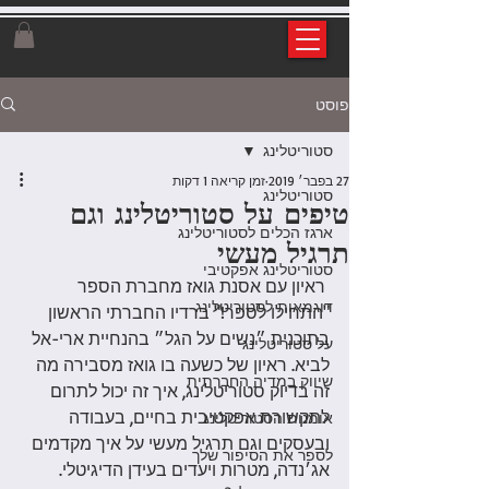
פוסט
סטוריטלינג
27 בפבר׳ 2019
זמן קריאה 1 דקות
סטוריטלינג
טיפים על סטוריטלינג וגם
ארגז הכלים לסטוריטלינג
תרגיל מעשי
סטוריטלינג אפקטיבי
 ראיון עם אסנת גואז מחברת הספר 
דוגמאות לסטוריטלינג
"התחילו לספר!" ברדיו החברתי הראשון 
בתוכנית ״נשים על הגל״ בהנחיית ארי-אל 
על סטוריטלינג
לביא. ראיון של כשעה בו גואז מסבירה מה 
שיווק במדיה החברתית
זה בדיוק סטוריטלינג, איך זה יכול לתרום 
לתקשורת אפקטיבית בחיים, בעבודה 
אומנות הסטוריטלינג
ובעסקים וגם תרגיל מעשי על איך מקדמים 
לספר את הסיפור שלך
אג׳נדה, מטרות ויעדים בעידן הדיגיטלי. 