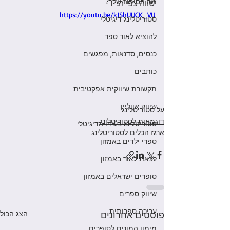
מה הסיפור שלך?
שווה צפייה. 
https://youtu.be/kJShUUCK_VU
סטוריטלינג דיגיטלי
להוציא לאור ספר
כנסים, סדנאות, מפגשים
כותבים
תקשורת שיווקית אפקטיבית
שיווק אוןליין
על סטוריטלינג
דוגמאות לסטוריטלינג
סטוריטלינג בעידו הדיגיטלי
ארגז הכלים לסטוריטלינג
ספרי ילדים באמזון
לצאת לאור באמזון
סופרים ישראלים באמזון
שיווק ספרים
עריכה ספרותית
פוסטים אחרונים
הצג הכול
מימון המונים לסופרים