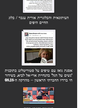
העיתונאית והבלוגרית
אורית ענבר /
בלוג
החיים היפים
אסנת גואז עם טיפים על סטוריטלינג בתוכנית
"נשים על הגל" בהנחיית ארי-אל לביא. בשידור
חי ברדיו החברתי הראשון -- מהדקה ה-08.18