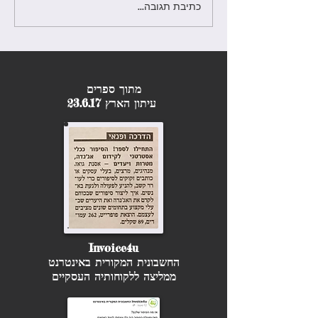
חדש! קורס סטוריטלינג מקיף
כתיבת תגובה...
בסבסוד מעוף - בהנחיית
הסטוריטלרית אסנת גואז
מתוך ספרים
עיתון הארץ 23.6.17
Invoice4u
החשבונית המקורית באינטרנט
ממליצה ללקוחותיה העסקיים