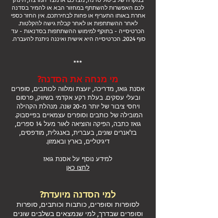
לכם האפשרות להשתתף במחזור הבא או להמיר בסדנה
אחרת באותו התעריף או פחות לבחירתכם. אין החזר כספי
לאחר ההשתתפות או לאחר קבלת גישה להקלטות.
הכרטיסייה - בתוקף למימוש ההשתתפות בסדנאות - עד
סוף 2024. הכרטיסייה היא אישית ואיננה ניתנת להעברה.
***
מי
מנחה א
ת הסדנה?
אסנת גואז, מדריכה, יועצת ומלווה לכותבים, סופרים
ובעלי עסקים. בעלת רקע אקדמי בשיווק, פרסום
ויחס
י ציבור
של יותר מ-20 שנה
. מנהלת הקהילה
המובילה של כותבים וסופרי
ם עצמאיים בפייסבוק.
גואז כתבה, הפיקה והוציאה לאור מעל 14 ספרים,
בז'אנרים שונים, בעברית, באנגלית, מודפסים,
דיגיטליים, בארץ ובאמזון.
למידע נוסף על אסנת גואז
לחצו כאן
למי הסדנה מיועדת?
לסופרות וסופרים, כותבות וכותבים, סופרות
וסופרים שבדרך, למי שנמצאים בשלבים שונים