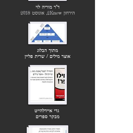
ד"ר מוריה לוי
ה
ירחון 2Know, אוגוסט 2018
מתוך הבלוג
אוצר מילים / שרית פליין
גדי איידלהייט
מבקר ספרים