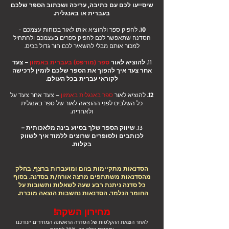
שיסייעו לכם עם כתיבה, עריכה ושכתוב הספר שלכם
בעברית או באנגלית.
0.
1
להפיק ספר ולהוציא אותו לאור בכוחות עצמכם -
הסדנה שתאפשר לכם להפיק ספרים בעצמכם ולהתחיל
למכור אותם מבלי להשאיר לכם חור גדול בכיס.
11.
להוציא לאור
ספר (מודפס) בעברית באמזון
– צעד
אחר צעד איך להפוך את הספר שלכם לזמין לרכישה
לקוראי עברית בכל העולם.
12.
להוציא לאור
ספר באנגלית באמזון
– צעד אחר צעד על
כל השלבים לפני ההוצאה לאור של ספר באנגלית
ולאחריה.
13.
שיווק הספר שלך בסיוע בינה מלאכותית ­–
לכותבים ולסופרים שרוצים ללמוד איך לשווק
בקלות.
הסדנאות מתקיימות בזום ומועברות ברצף. בחלק
מהסדנאות משתתפים מרצה אורח/ת בסדנה. בסוף
כל סדנה ניתנת רבע שעה לשאלות ותשובות על
החומר הנלמד. הסדנאות נחשבות הוצאה מוכרת.
מחירון השקה
!
לאחר הוצאת ההקלטות של הסדרה הראשונה המחירים יעודכנו
ומחירם יעלה בכ-20% לפחות