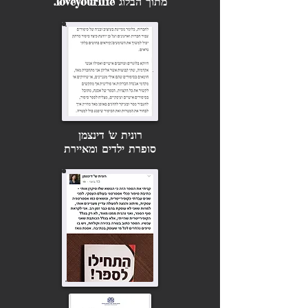
מתוך הבלוג loveyourlife.
רונית ש' דינצמן
סופרת ילדים ומאיירת