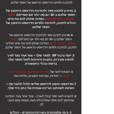
לכתיבה ולסיום הדראפט הראשון של הספר שלכם.
2. מרעיון לתכנון ספר ולכתיבת הדראפט הראשון של
הספר שלכם ב-30 יום (או יותר אם תעדיפו):
לספרי
פרוזה / רומן על סוגיו
.
הסדנה שתתן לכם את ארגז
הכלים
לתכנון, לכתיבה ולסיום הדראפט הראשון של
הספר שלכם
.
4. מ
רעיון לתכנון ספר ולכתיבת הדראפט הראשון של
הספר שלכם ב-30 יום (או יותר אם תעדיפו):
לספרי
ממואר / סיפורי חיים
. הסדנה שתתן לכם את ארגז הכלים
לתכנון, לכתיבה ולסיום הדראפט הראשון של הספר שלכם.
5. יחסי ציבור DIY לספר שלך ­– צעד אחר צעד לאיך
להשיג סקירות, כתבות וראיונות ל/על הספר שלך
ברשת ובכלי התקשורת
.
6. הוצאה לאור של
ספר ילדים (פיקצר בוק) צעד אחר
צעד
— יסודות, עקרונות חשובים, עלויות ועוד.
7. מדראפט ראשון לדראפט שלישי (לכל הז'אנרים) —
השיטה לשכתוב ועריכה עצמית של כתב היד שלך.
8. להוציא לאור ספר (בכל ז'אנר) – צעד אחר צעד. הסדנה
שתחסוך לכם אלפי שקלים ולא מעט עוגמת נפש וכאבי
לב.
9.
בינה מלאכותית בשירות הכותבים – הכלים