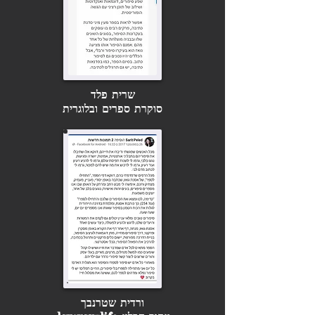
שרית פלד
סוקרת ספרים ובלוגרית
ורדית שטרנבך