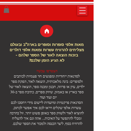
מאות אלפי סופרות וסופרים בארה"ב ובעולם
מצליחים להרוויח עשרות ומאות אלפי דולרים
בזכות הוצאה לאור של הספר שלהם -
לא הגיע הזמן שלכם?
הצטרפו עכשיו
לסדנאות ייחודיות ומפגשים חד פעמיות לכותבים
ולסופרים: בינה מלאכותית, הוצאה לאור, הפקת ספר
ילדים, עיון או פרוזה, תכנון ומבנה ספר, הוצאה לאור של
ספר בארץ או באמזון, שיווק ספרים, כתיבת ספר ב-30
יום ועוד ועוד.
הסדנאות פרקטיות ומיועדות ליישום מידי ויחסכו לכם
עשרות אלפי שקלים ויראו לכם איך אפשר לכתוב,
להוציא לאור ולשווק ספר באופן פשוט יותר, זול בהרבה
ומבלי להתפשר על האיכות... אהה וגם איך להצליח
להרוויח כסף, ליצר הכנסה ולמכור את הספר שלכם.