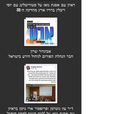
ראיון עם אסנת גואז על סטוריטלינג עם יוסי
ריבלין ברדיו ארץ מהדקה ה-31
אביגדור שרון
חבר הנהלת הפורום לניהול הידע בישראל
ד״ר עוז גוטרמן ופרופסור ארי נוימן בראיון
עם אסנת גואז על "למה חשוב לספר סיפור"