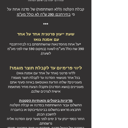
קבלת הקלטה (ללא השתתפות) של סדנה אחת על
פי
בחירתכם:
90 ש"ח לא כולל מע"מ
2
***
שעת
ייעוץ פרטנית אחד על אחד
ע
ם אסנת גואז
*על
אחת מ
הסדנאות שהשתתפתם בה לבחירתכם*
390 שח כולל מע״מ לשעה (במקום 590 שח לפני מע"מ
לשעה).
ליווי פרימ
יום עד לקבלת תוצר מוגמר
!
לליווי פרטני (אחד על אחד עם אסנת גואז)
בכל אחד מנושאי הסדנה עד לקבלת תוצר מוגמר!
מעוניינים? שלחו הודעת וואטסאפ באיזה סעיף אתם
מעוניינים (נושא הסדנה) ותקבלו הצעת מחיר מותאמת
אישית לצרכים שלכם.
מדיניות ביטולים והאותיות הקטנות
התשלום עבור ההשתתפות בסדנה או קבלת הקלטה
תתבצע מראש בתשלום בביט/פייבוקס או בהעברה
לחשבון הבנק.
החזר כספי יינתן עד 3 ימים לפני מועד קיום הסדנה אליה
נרשמתם.
במקרה של ביטול סדנה, מצדכם או מצד המרצה, תינתן