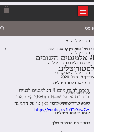
פוסט
סטוריטלינג
1 בדצמ׳ 2018
זמן קריאה 1 דקות
סטוריטלינג
3 אלמנטים חשובים
ארגז הכלים לסטוריטלינג
לסטוריטלינג
סטוריטלינג אפקטיבי
עודכן:
19 בינו׳ 2020
דוגמאות לסטוריטלינג
רוצים לדעת מהם 3 האלמנטים לבניית 
על סטוריטלינג
סיפורים על פי Brian Reed? קצת ארוך, 
שיווק במדיה החברתית
אבל שווה צפיה. לחצו
 כאן 
או על התמונה.
https://youtu.be/EbfiTeYkw7w
אומנות הסטוריטלינג
לספר את הסיפור שלך