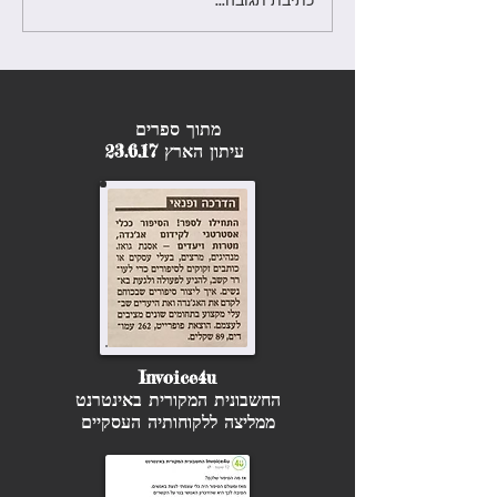
חדש! קורס סטוריטלינג מקיף
בסבסוד מעוף - בהנחיית
הסטוריטלרית אסנת גואז
מתוך ספרים
עיתון הארץ 23.6.17
Invoice4u
החשבונית המקורית באינטרנט
ממליצה ללקוחותיה העסקיים