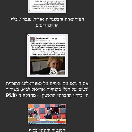
העיתונאית והבלוגרית
אורית ענבר /
בלוג
החיים היפים
אסנת גואז עם טיפים על סטוריטלינג בתוכנית
"נשים על הגל" בהנחיית ארי-אל לביא. בשידור
חי ברדיו החברתי הראשון -- מהדקה ה-08.18
המנטור יהונתן כסיף