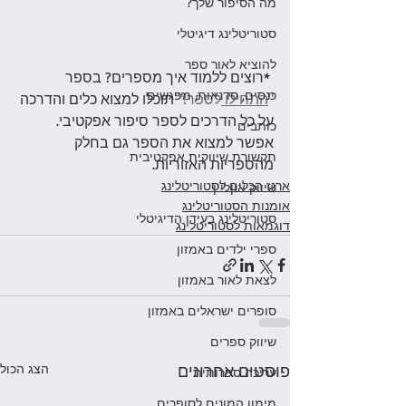
מה הסיפור שלך?
סטוריטלינג דיגיטלי
להוציא לאור ספר
 *רוצים ללמוד איך מספרים? בספר 
כנסים, סדנאות, מפגשים
"
התחילו 
לספר!"
 תוכלו למצוא כלים והדרכה 
על כל הדרכים לספר סיפור אפקטיבי. 
כותבים
אפשר למצוא את הספר גם בחלק 
תקשורת שיווקית אפקטיבית
מהספריות האזוריות. 
ארגז הכלים לסטוריטלינג
שיווק אוןליין
אומנות הסטוריטלינג
סטוריטלינג בעידו הדיגיטלי
דוגמאות לסטוריטלינג
ספרי ילדים באמזון
לצאת לאור באמזון
סופרים ישראלים באמזון
שיווק ספרים
פוסטים אחרונים
הצג הכול
עריכה ספרותית
מימון המונים לסופרים