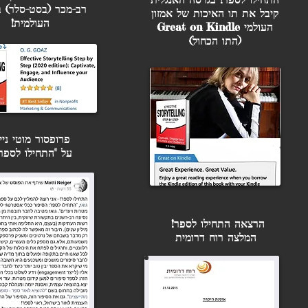
מתחילים.
רב-מכר (בסט-סלר) ב
קיבל את תו האיכות של אמזון
העולמית!
העולמי Great on Kindle
(התו הכחול)
שיווק
סופרת ברשתות החברתי
כולם אומרים לנו לבנו
ההרצאות יועברו על יד
לסופרים בתחום השיווק
פרופסור מוטי ניי
על "התחילו לספר
לפרטים ולהרשמה לכנ
להוציא לאור ספר
כנסים, 
הרצאה התחילו לספר!
המלצה רוח דרומית