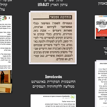
אמזון
עיתון הארץ 23.6.17
קהילת
צה"
ות – מה זה אומר בעצם?
ת קהילה ברשת אבל איך עושים את זה לעזאזל?
י הסופרת מאירה ברנע-גולדברג, מנחת סדנאות כתיבה ועורכת 
 והכתיבה.
גר
!"
ס 
לחצו כאן
סדנאות, מפגשים
כותבים
Invoice4u
החשבונית המקורית באינטרנט
ממליצה ללקוחותיה העסקיים