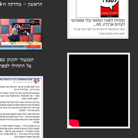
מאירה ברנע-גולדברג: להוציא לאור
הראשון -- מהדקה ה-08.18
ספר "כל הסודות והשקרים" מפגש
כתיבת תגובה...
מקוון עם הסופרת מאירה
ברנע-גולדברג: מבוא לעולם הספרים
בישראל. כל הסודות...
המנטור יהונתן כסי
על התחילו לספר!