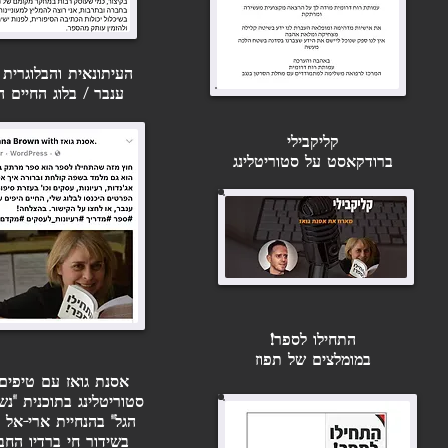
פוסטים אחרונים
העיתונאית והבלוגרית
ענבר /
בלוג החיים ה
קליקבילי
ברודקאסט על סטוריטלינג
התחילו לספר!
במומלצים של תפוז
אסנת גואז עם טיפים
להוציא לאור ספר "כל הסודות
תגובות
סטוריטלינג בתוכנית "נש
והשקרים"
הגל" בהנחיית ארי-אל ל
בשידור חי ברדיו החב