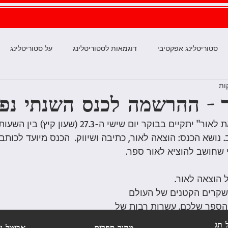
סטוריטלינג אפקטיבי
דוגמאות לסטוריטלינג
על סטוריטלינג
יפור שלך
מה הסיפור שלך?
סטוריטלינג דיגיטלי
להוציא לא
 - ההרשמה לכנס השנתי נפ
תקשורת שיווקית אפקטיבית
שיווק אוןליין
סטוריטלינג בעידו
 נושא הכנס: הוצאה לאור, כתיבה ושיווק.  הכנס מיועד לכותבי
 שחושב להוציא לאור ספר.
מזון
סופרים ישראלים באמזון
שיווק ספרים
עריכה ספרותי
 הוצאה לאור.
שקרים הקטנים של העולם 
הספר שלכם. עשרות רבות של 
 שיצילו אתכם מטעויות של 
 תג
מתוך ספרים
אביטל וי