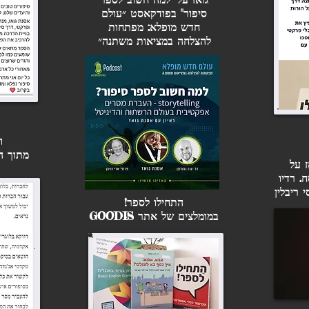
סיפור" בפודקאסט ״עולם
חדש מופלא: מפתחות
להצלחה במציאות משתנה״
ו
מתוך הבלוג ife
ז על
. רדיו
 ריבלין
התחילו לספר!
במומלצים של אתר GOODIS