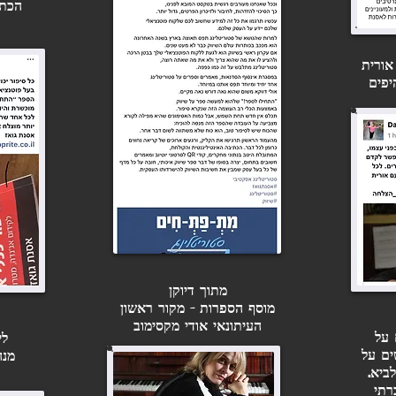
הכתב
אורית
יפים
מתוך דיוקן
מוסף הספרות - מקור ראשון
העיתונאי אודי מקסימוב
 על
לי
עומדים לחתום על חוזה עם
ים על
מנה
הוצאה לאור? השידור הזה
ביא.
בשבילכם!
רתי