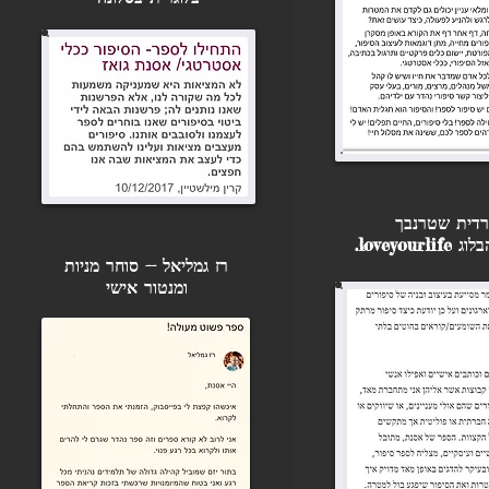
רדית שטרנבך
loveyourl.
רז גמליאל -- סוחר מניות
ומנטור אישי