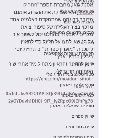
מה הסיפור שלך?
אסנת גואז, מחברת הספר 
"התחילו 
סטוריטלינג דיגיטלי
לספר!"
, היא מפרקת את ההגדה. אומנם 
מדובר בדוגמה שמתמקדת באלמנט אחד 
להוציא לאור ספר
מרכזי בציר העלילה של סיפור יציאת 
כנסים, סדנאות, מפגשים
מצרים - אבל זה בהחלט יכול לשפוך אור 
על הנושא. לחצו על הלינק כדי להאזין 
כותבים
לתוכנית ״מועדון ספרות״ בהנחיית יוסי 
תקשורת שיווקית אפקטיבית
ריבלין ברדיו "ארץ".
לינק להאזנה (הראיון מתחיל מיד אחרי שיר 
שיווק אוןליין
הפתיחה חד גדיא):  
סטוריטלינג בעידו הדיגיטלי
https://eretz.fm/moadon-sifrot-
ספרי ילדים באמזון
180419/?
fbclid=IwAR2GTAPtKQr39tULgFYwoQS4W
לצאת לאור באמזון
2yOYDuvh1DH0i-9i7_IyZRpxO9JEfnPg78
סופרים ישראלים באמזון
שיווק ספרים
עריכה ספרותית
מימון המונים לסופרים