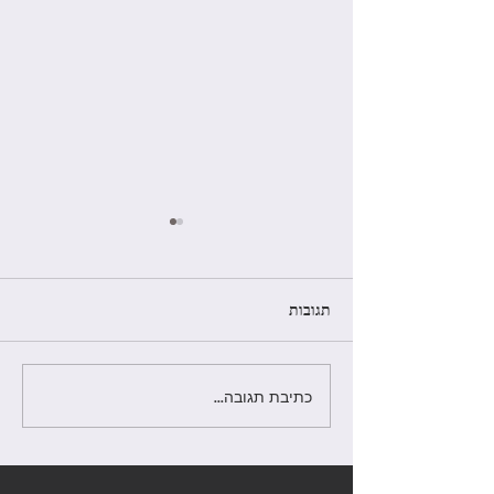
תגובות
חדש! קורס סטוריטלינג מקיף
כתיבת תגובה...
בסבסוד מעוף - בהנחיית
הסטוריטלרית אסנת גואז