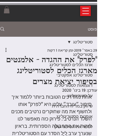
פוסט
סטוריטלינג
29 באפר׳ 2019
זמן קריאה 1 דקות
סטוריטלינג
"לפרק" את ההגדה - אלמנטים
ארגז הכלים לסטוריטלינג
מארגז הכלים לסטוריטלינג
סטוריטלינג אפקטיבי
בסיפור יציאת מצרים
דוגמאות לסטוריטלינג
עודכן:
19 בינו׳ 2020
על סטוריטלינג
אחת מהדרכים הטובות ביותר ללמוד איך 
סיפור ״עובד״ עלינו היא "לפרק" אותו 
שיווק במדיה החברתית
ולחשוף את מה שחוקרים נרטיבים מכנים 
אומנות הסטוריטלינג
השלד הנרטיבי. פירוק כזה מאפשר לנו 
לזהות את התחבולה הספרותית. בראיון 
לספר את הסיפור שלך
שנערך ערב ליל הסדר עם הסטוריטלרית 