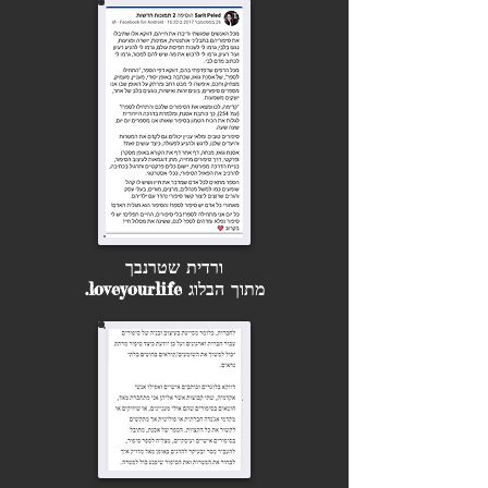
ורדית שטרנבך
מתוך הבלוג loveyourlife.