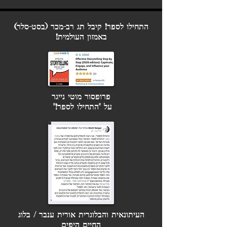
התחילו לספר! קיבל תג רב-מכר (בסט-סלר)
באמזון העולמית!
פרופסור מוטי נייגר
על "התחילו לספר!"
העיתונאית והבלוגרית
אורית ענבר /
בלוג
החיים היפים