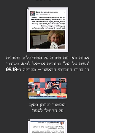
אסנת גואז עם טיפים על סטוריטלינג בתוכנית
"נשים על הגל" בהנחיית ארי-אל לביא. בשידור
חי ברדיו החברתי הראשון -- מהדקה ה-08.18
המנטור יהונתן כסיף
על התחילו לספר!